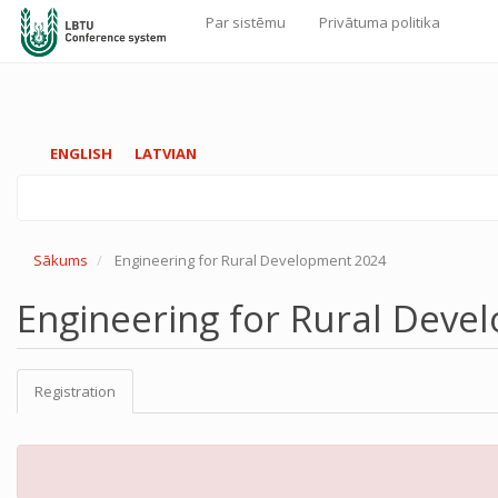
Par sistēmu
Privātuma politika
Galvenā
navigācija
Pārlekt
ENGLISH
LATVIAN
uz
galveno
saturu
Sākums
Engineering for Rural Development 2024
Engineering for Rural Dev
Registration